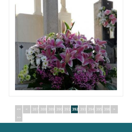
<<
<
387
388
389
390
391
392
393
394
395
396
>
>>