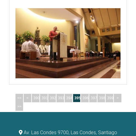
<<
<
390
391
392
393
394
395
396
397
398
399
>
>>
Av. Las Condes 9700, Las Condes, Santiago