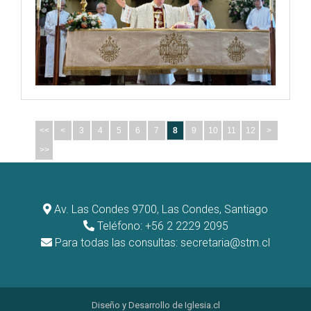
<<
<
3
4
5
6
7
8
9
10
11
12
>
>>
Av. Las Condes 9700, Las Condes, Santiago
Teléfono: +56 2 2229 2095
Para todas las consultas:
secretaria@stm.cl
Diseño y Desarrollo de
Iglesia.cl