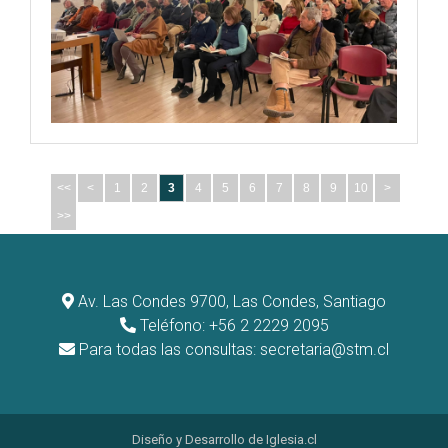
<<
<
1
2
3
4
5
6
7
8
9
10
>
>>
Av. Las Condes 9700, Las Condes, Santiago
Teléfono: +56 2 2229 2095
Para todas las consultas:
secretaria@stm.cl
Diseño y Desarrollo de
Iglesia.cl