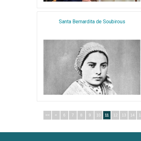
Santa Bernardita de Soubirous
<<
<
6
7
8
9
10
11
12
13
14
1