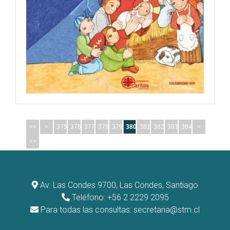
<<
<
375
376
377
378
379
380
381
382
383
384
>
>>
Av. Las Condes 9700, Las Condes, Santiago
Teléfono: +56 2 2229 2095
Para todas las consultas:
secretaria@stm.cl