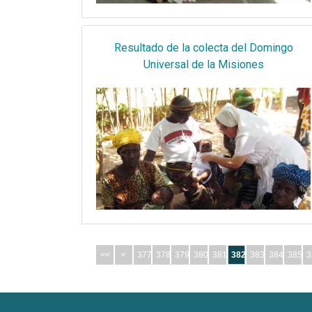
Resultado de la colecta del Domingo
Universal de la Misiones
<<
<
377
378
379
380
381
382
383
384
385
3