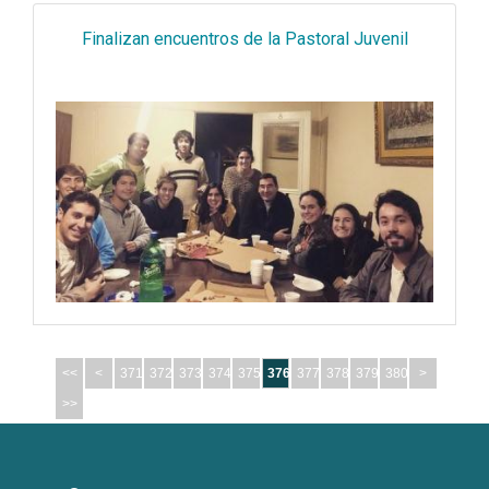
Finalizan encuentros de la Pastoral Juvenil
<<
<
371
372
373
374
375
376
377
378
379
380
>
>>