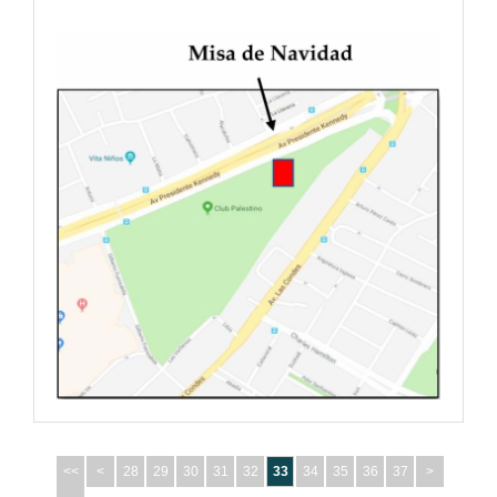
<<
<
28
29
30
31
32
33
34
35
36
37
>