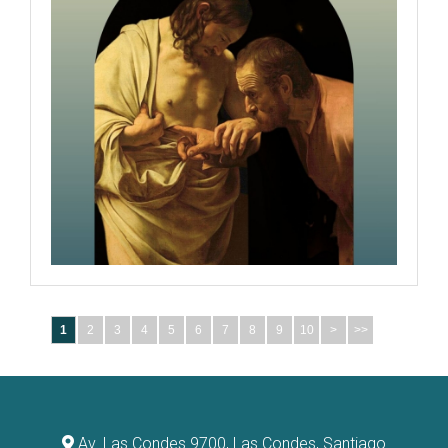
1
2
3
4
5
6
7
8
9
10
>
>>
Av. Las Condes 9700, Las Condes, Santiago