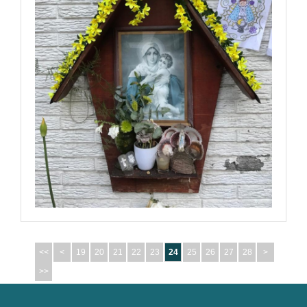
<<
<
19
20
21
22
23
24
25
26
27
28
>
>>