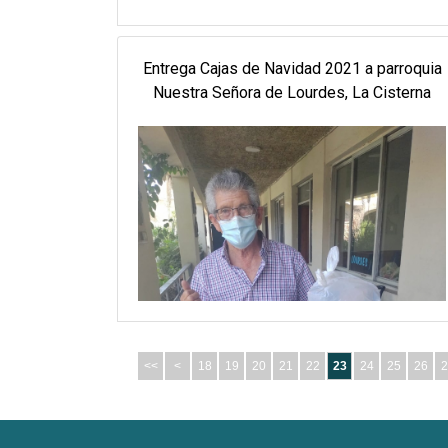
Entrega Cajas de Navidad 2021 a parroquia
Nuestra Señora de Lourdes, La Cisterna
<<
<
18
19
20
21
22
23
24
25
26
2