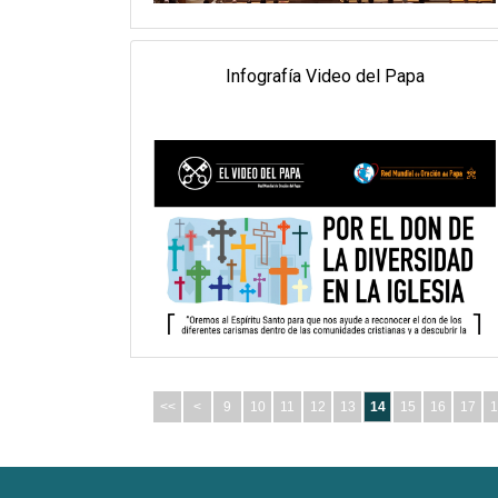
Infografía Video del Papa
<<
<
9
10
11
12
13
14
15
16
17
1