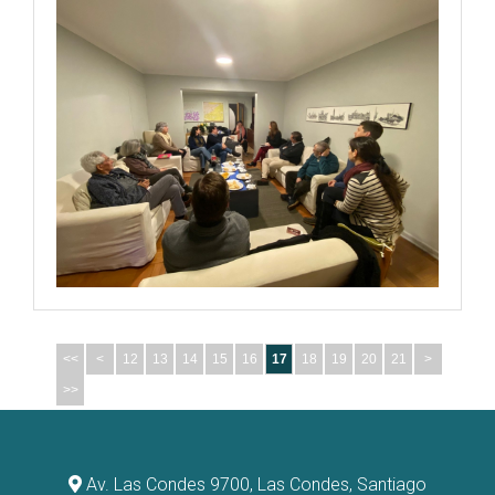
<<
<
12
13
14
15
16
17
18
19
20
21
>
>>
Av. Las Condes 9700, Las Condes, Santiago