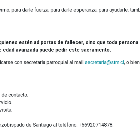
ermo, para darle fuerza, para darle esperanza, para ayudarle; tam
quienes estén ad portas de fallecer, sino que toda perso
e edad avanzada puede pedir este sacramento.
icarse con secretaria parroquial al mail
secretaria@stm.cl
, o bie
 de contacto.
vicio.
isita.
l Arzobispado de Santiago al teléfono: +56920714878.