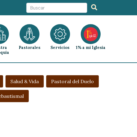
tra
Pastorales
Servicios
1% a mi Iglesia
quia
Salud & Vida
Pastoral del Duelo
ebautismal