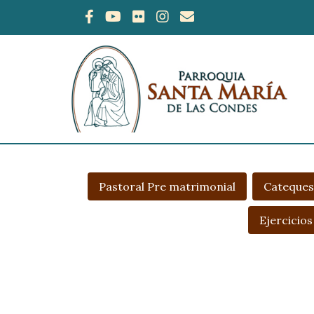
Pastoral Pre matrimonial
Cateques
Ejercicios