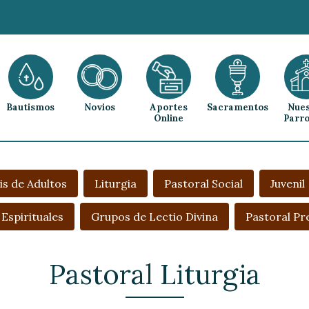
Bautismos
Novios
Aportes
Sacramentos
Nues
Online
Parro
is de Adultos
Liturgia
Pastoral Social
Juvenil
 Espirituales
Grupos de Lectio Divina
Pastoral Pr
Pastoral Liturgia