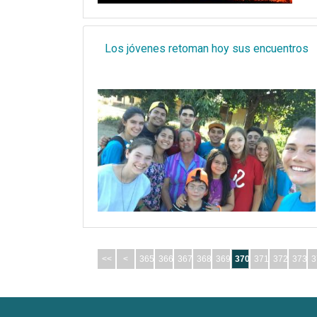
Los jóvenes retoman hoy sus encuentros
<<
<
365
366
367
368
369
370
371
372
373
3