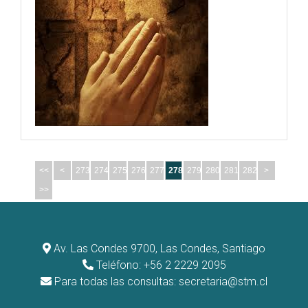
<<
<
273
274
275
276
277
278
279
280
281
282
>
>>
Av. Las Condes 9700, Las Condes, Santiago
Teléfono: +56 2 2229 2095
Para todas las consultas:
secretaria@stm.cl