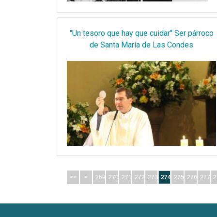
"Un tesoro que hay que cuidar" Ser párroco
de Santa María de Las Condes
<<
<
269
270
271
272
273
274
275
276
277
2