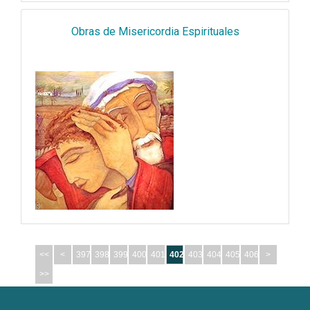
Obras de Misericordia Espirituales
<<
<
397
398
399
400
401
402
403
404
405
406
>
>>