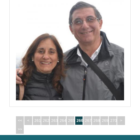
<<
<
261
262
263
264
265
266
267
268
269
270
>
>>