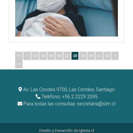
<<
<
13
14
15
16
17
18
19
20
21
22
>
>>
Av. Las Condes 9700, Las Condes, Santiago
Teléfono: +56 2 2229 2095
Para todas las consultas:
secretaria@stm.cl
Diseño y Desarrollo de
Iglesia.cl