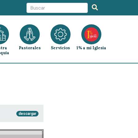
tra
Pastorales
Servicios
1% a mi Iglesia
quia
descargar