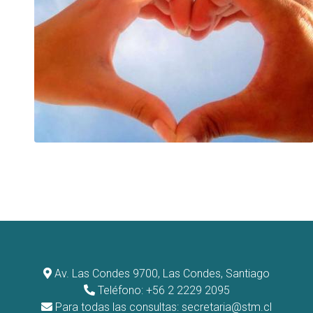
Av. Las Condes 9700, Las Condes, Santiago
Teléfono: +56 2 2229 2095
Para todas las consultas:
secretaria@stm.cl