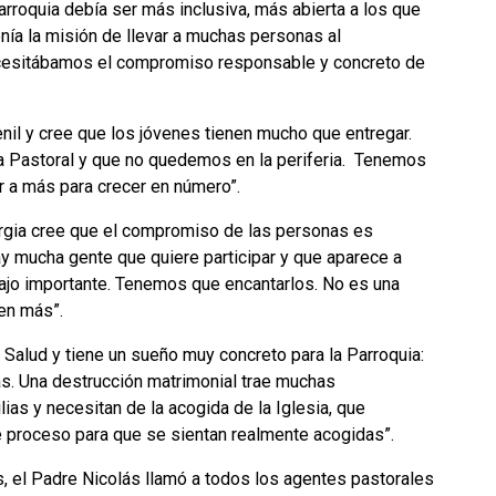
arroquia debía ser más inclusiva, más abierta a los que
ía la misión de llevar a muchas personas al
necesitábamos el compromiso responsable y concreto de
il y cree que los jóvenes tienen mucho que entregar.
 Pastoral y que no quedemos en la periferia. Tenemos
r a más para crecer en número”.
urgia cree que el compromiso de las personas es
ay mucha gente que quiere participar y que aparece a
bajo importante. Tenemos que encantarlos. No es una
pen más”.
a Salud y tiene un sueño muy concreto para la Parroquia:
as. Una destrucción matrimonial trae muchas
ias y necesitan de la acogida de la Iglesia, que
e proceso para que se sientan realmente acogidas”.
as, el Padre Nicolás llamó a todos los agentes pastorales