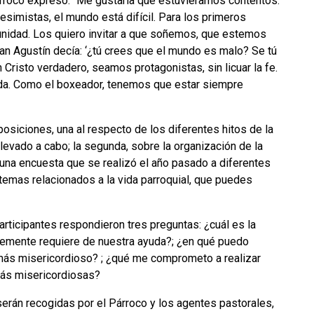
árroco expresó: “Me gustaría que estuviéramos contentos.
imistas, el mundo está difícil. Para los primeros
tunidad. Los quiero invitar a que soñemos, que estemos
 Agustín decía: ‘¿tú crees que el mundo es malo? Se tú
Cristo verdadero, seamos protagonistas, sin licuar la fe.
ida. Como el boxeador, tenemos que estar siempre
siciones, una al respecto de los diferentes hitos de la
llevado a cabo; la segunda, sobre la organización de la
e una encuesta que se realizó el año pasado a diferentes
 temas relacionados a la vida parroquial, que puedes
articipantes respondieron tres preguntas: ¿cuál es la
entemente requiere de nuestra ayuda?; ¿en qué puedo
r más misericordioso? ; ¿qué me comprometo a realizar
más misericordiosas?
rán recogidas por el Párroco y los agentes pastorales,