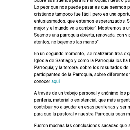
Sobre sus sueños para la Parroquia, nuestro p
Lo peor que nos puede pasar es que seamos pes
cristianos tampoco fue fácil, pero es una opor
entusiasmados, que estemos esperanzados. San
mejor y el mundo va a cambiar’. Mostremos a un 
Seamos una parroquia abierta, renovada, con v
atentos, no bajemos las manos”.
En un segundo momento, se realizaron tres expo
Iglesia de Santiago y cómo la Parroquia los ha 
Parroquia; y la tercera, sobre los resultados d
participantes de la Parroquia, sobre diferentes
conocer
aquí
.
A través de un trabajo personal y anónimo los p
periferia, material o existencial, que más urg
contribuir yo a ayudar en esas periferias y se
para que la pastoral y nuestra Parroquia sean 
Fueron muchas las conclusiones sacadas que se