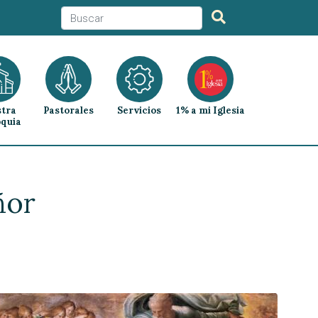
tra
Pastorales
Servicios
1% a mi Iglesia
quia
ñor