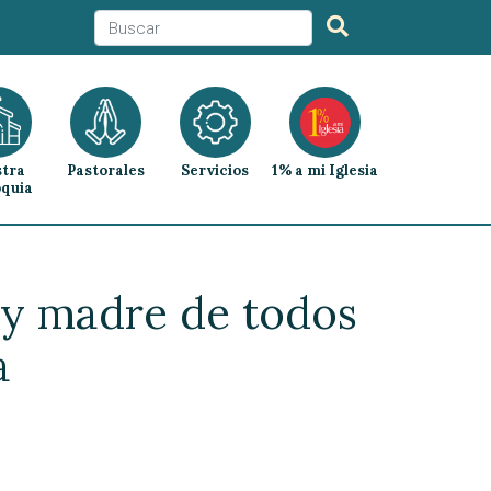
tra
Pastorales
Servicios
1% a mi Iglesia
quia
a y madre de todos
a