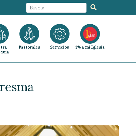
tra
Pastorales
Servicios
1% a mi Iglesia
quia
aresma