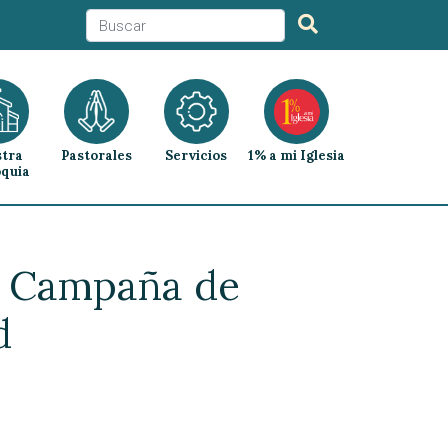
tra
Pastorales
Servicios
1% a mi Iglesia
quia
a Campaña de
d