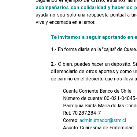
Siguiendo el ejemplo de Cristo, estamos lla
acompañarlos con solidaridad y hacerlos pa
ayuda no sea solo una respuesta puntual a un
viva y encarnada en el amor.
Te invitamos a seguir aportando en 
1.-
En forma diaria en la "cajita" de Cua
2.-
O bien, puedes hacer un deposito. Si 
diferenciarlo de otros aportes y como 
de camino en el desierto que nos lleva a 
Cuenta Corriente Banco de Chile
Número de cuenta: 00-021-04045
Parroquia Santa María de las Con
Rut: 70.287.284-7
Correo:
administrador@stm.cl
Asunto: Cuaresma de Fraternidad