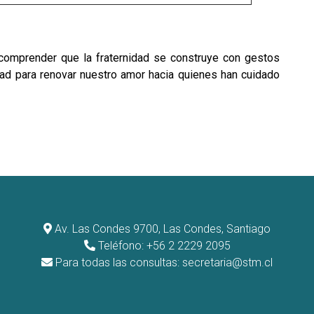
omprender que la fraternidad se construye con gestos
ad para renovar nuestro amor hacia quienes han cuidado
Av. Las Condes 9700, Las Condes, Santiago
Teléfono: +56 2 2229 2095
Para todas las consultas:
secretaria@stm.cl