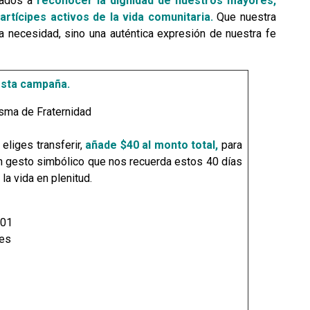
mados a
reconocer la dignidad de nuestros mayores,
rtícipes activos de la vida comunitaria.
Que nuestra
a necesidad, sino una auténtica expresión de nuestra fe
esta campaña.
resma de Fraternidad
eliges transferir,
añade $40 al monto total,
para
un gesto simbólico que nos recuerda estos 40 días
la vida en plenitud.
-01
des