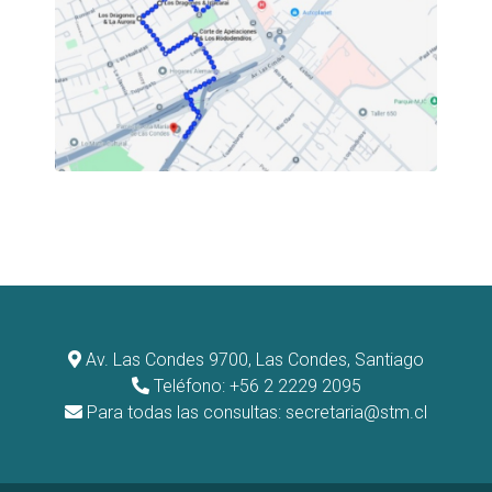
Av. Las Condes 9700, Las Condes, Santiago
Teléfono: +56 2 2229 2095
Para todas las consultas:
secretaria@stm.cl