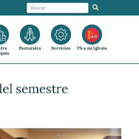
tra
Pastorales
Servicios
1% a mi Iglesia
quia
del semestre