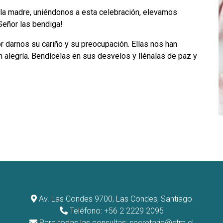
la madre, uniéndonos a esta celebración, elevamos
 Señor las bendiga!
 darnos su cariño y su preocupación. Ellas nos han
n alegría. Bendícelas en sus desvelos y llénalas de paz y
Av. Las Condes 9700, Las Condes, Santiago
Teléfono: +56 2 2229 2095
Para todas las consultas:
secretaria@stm.cl